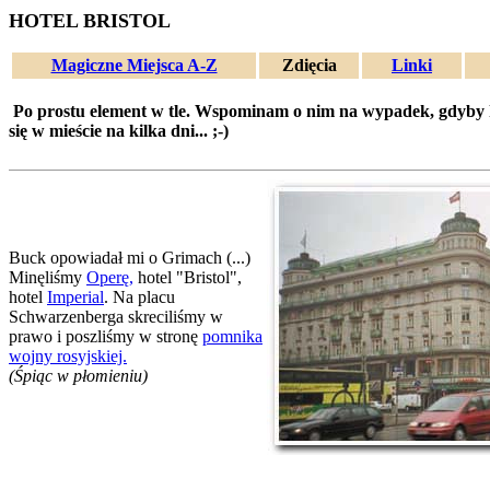
HOTEL BRISTOL
Magiczne Miejsca A-Z
Zdięcia
Linki
Po prostu element w tle. Wspominam o nim na wypadek, gdyby k
się w mieście na kilka dni... ;-)
Buck opowiadał mi o Grimach (...)
Minęliśmy
Operę,
hotel "Bristol",
hotel
Imperial
. Na placu
Schwarzenberga skreciliśmy w
prawo i poszliśmy w stronę
pomnika
wojny rosyjskiej.
(Śpiąc w płomieniu)