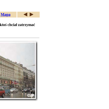
Mapa
toś chciał zatrzymać