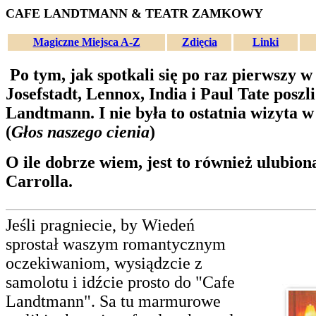
CAFE LANDTMANN & TEATR ZAMKOWY
Magiczne Miejsca A-Z
Zdięcia
Linki
Po tym, jak spotkali się po raz pierwszy w
Josefstadt, Lennox, India i Paul Tate posz
Landtmann. I nie była to ostatnia wizyta w
(
Głos naszego cienia
)
O ile dobrze wiem, jest to również ulubion
Carrolla.
Jeśli pragniecie, by Wiedeń
sprostał waszym romantycznym
oczekiwaniom, wysiądzcie z
samolotu i idźcie prosto do "Cafe
Landtmann". Sa tu marmurowe